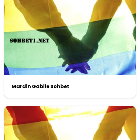
Mardin Gabile Sohbet