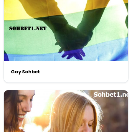
Gay Sohbet