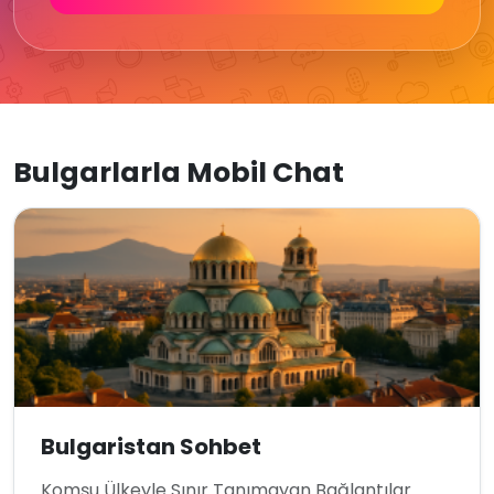
Bulgarlarla Mobil Chat
Bulgaristan Sohbet
Komşu Ülkeyle Sınır Tanımayan Bağlantılar