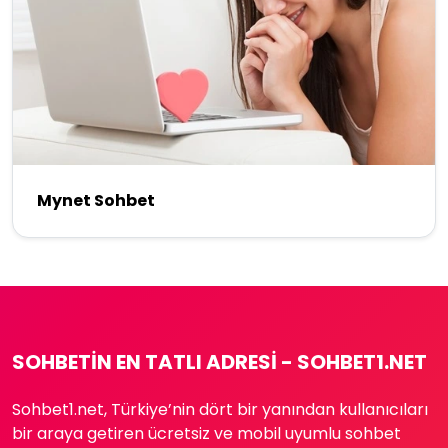
Mynet Sohbet
SOHBETIN EN TATLI ADRESI - SOHBET1.NET
Sohbet1.net, Türkiye’nin dört bir yanından kullanıcıları
bir araya getiren ücretsiz ve mobil uyumlu sohbet