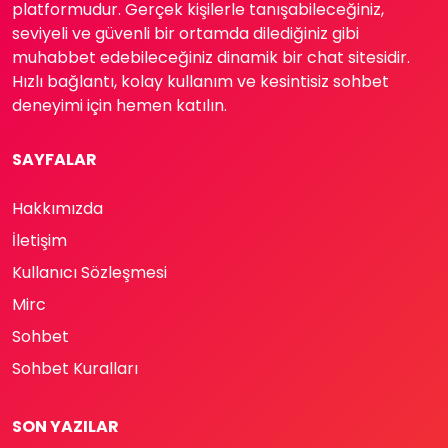
platformudur. Gerçek kişilerle tanışabileceğiniz,
seviyeli ve güvenli bir ortamda dilediğiniz gibi
muhabbet edebileceğiniz dinamik bir chat sitesidir.
Hızlı bağlantı, kolay kullanım ve kesintisiz sohbet
deneyimi için hemen katılın.
SAYFALAR
Hakkımızda
İletişim
Kullanıcı Sözleşmesi
Mirc
Sohbet
Sohbet Kuralları
SON YAZILAR