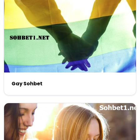
Gay Sohbet