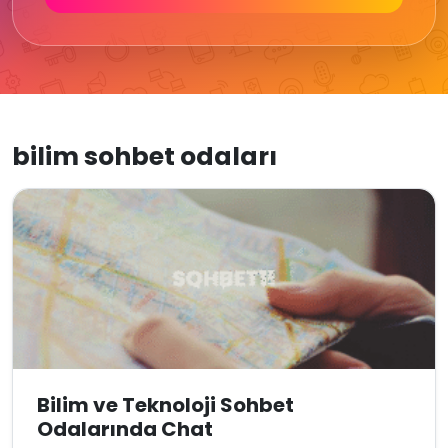
bilim sohbet odaları
Bilim ve Teknoloji Sohbet
Odalarında Chat