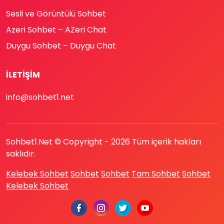
Sesli ve Görüntülü Sohbet
Azeri Sohbet – AZeri Chat
Duygu Sohbet – Duygu Chat
İLETIŞIM
info@sohbet1.net
Sohbet1.Net © Copyright -
2026
Tüm içerik hakları
saklıdır.
Kelebek Sohbet
Sohbet
Sohbet
Tam Sohbet
Sohbet
Kelebek Sohbet