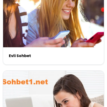
Evli Sohbet