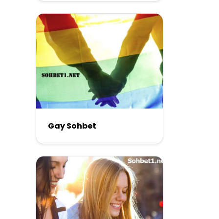
Gay Sohbet