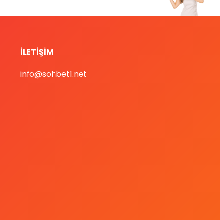
İLETIŞIM
info@sohbet1.net