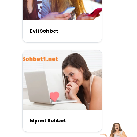
Evli Sohbet
Mynet Sohbet