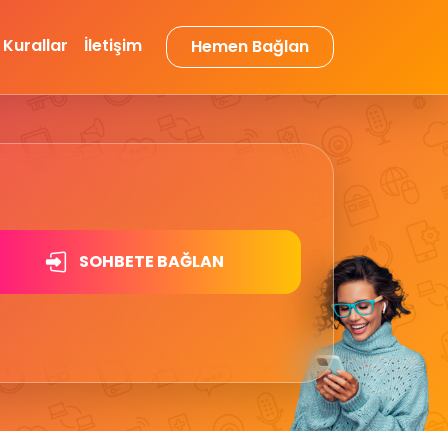
Kurallar
İletişim
Hemen Bağlan
SOHBETE BAĞLAN