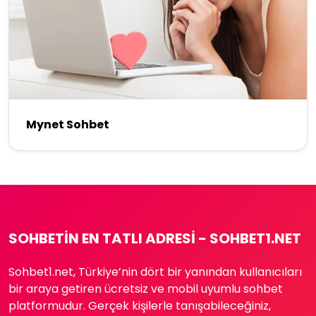
Mynet Sohbet
SOHBETIN EN TATLI ADRESI - SOHBET1.NET
Sohbet1.net, Türkiye’nin dört bir yanından kullanıcıları
bir araya getiren ücretsiz ve mobil uyumlu sohbet
platformudur. Gerçek kişilerle tanışabileceğiniz,