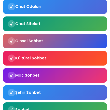
Chat Odaları
Chat Siteleri
Cinsel Sohbet
Kültürel Sohbet
Mirc Sohbet
Şehir Sohbet
Sohbet