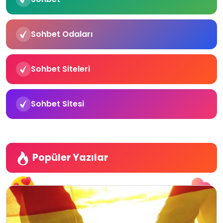
Sohbet Odaları
Sohbet Siteleri
Sohbet Sitesi
Popüler Yazılar