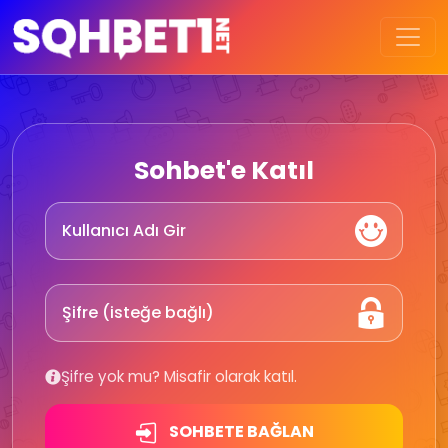
Sohbet'e Katıl
Şifre yok mu? Misafir olarak katıl.
SOHBETE BAĞLAN