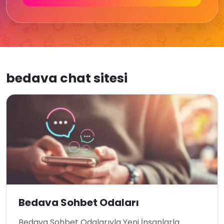
bedava chat sitesi
Bedava Sohbet Odaları
Bedava Sohbet Odalarıyla Yeni İnsanlarla