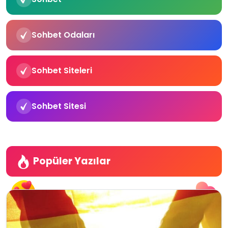
Sohbet Odaları
Sohbet Siteleri
Sohbet Sitesi
Popüler Yazılar