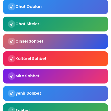
Chat Odaları
Chat Siteleri
Cinsel Sohbet
Kültürel Sohbet
Mirc Sohbet
Şehir Sohbet
Sohbet