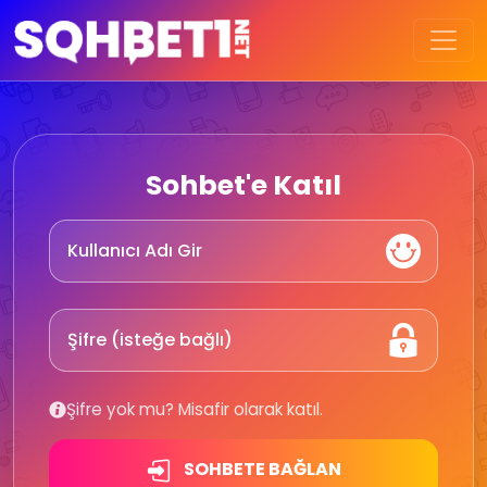
Sohbet'e Katıl
Şifre yok mu? Misafir olarak katıl.
SOHBETE BAĞLAN