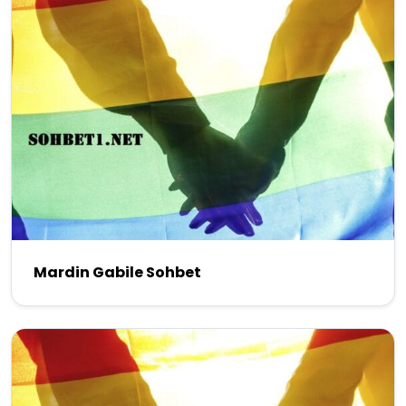
Mardin Gabile Sohbet