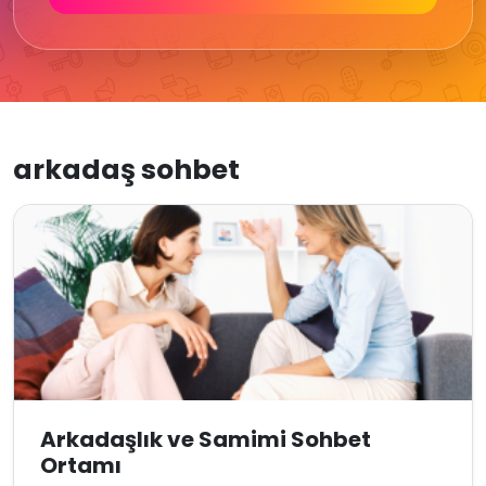
arkadaş sohbet
Arkadaşlık ve Samimi Sohbet
Ortamı