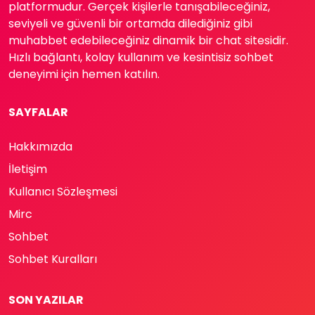
platformudur. Gerçek kişilerle tanışabileceğiniz,
seviyeli ve güvenli bir ortamda dilediğiniz gibi
muhabbet edebileceğiniz dinamik bir chat sitesidir.
Hızlı bağlantı, kolay kullanım ve kesintisiz sohbet
deneyimi için hemen katılın.
SAYFALAR
Hakkımızda
İletişim
Kullanıcı Sözleşmesi
Mirc
Sohbet
Sohbet Kuralları
SON YAZILAR