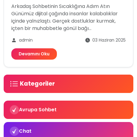
Arkadaş Sohbetinin Sıcaklığına Adım Atın
Günümüz dijital çağında insanlar kalabalıklar
içinde yalnızlaştı. Gerçek dostluklar kurmak,
içten bir muhabbetle gönül bağı...
admin
03 Haziran 2025
Devamını Oku
Kategoriler
Avrupa Sohbet
Chat