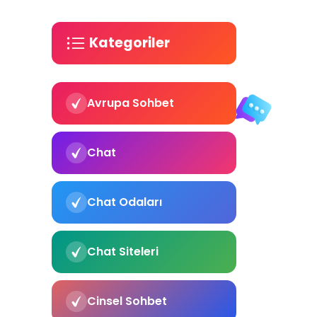
Kategoriler
Avrupa Sohbet
Chat
Chat Odaları
Chat Siteleri
Cinsel Sohbet