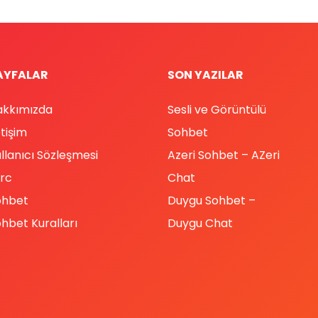
AYFALAR
SON YAZILAR
akkımızda
Sesli ve Görüntülü
etişim
Sohbet
llanıcı Sözleşmesi
Azeri Sohbet – AZeri
rc
Chat
ohbet
Duygu Sohbet –
hbet Kuralları
Duygu Chat