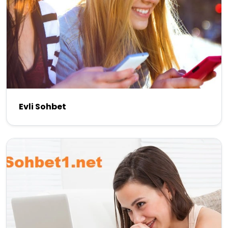
Evli Sohbet