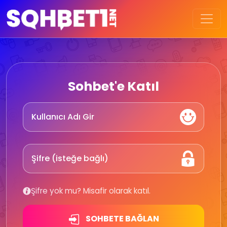
Sohbet'e Katıl
Şifre yok mu? Misafir olarak katıl.
SOHBETE BAĞLAN