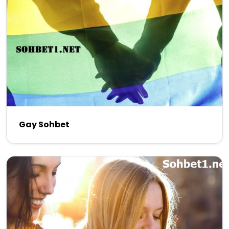
Gay Sohbet