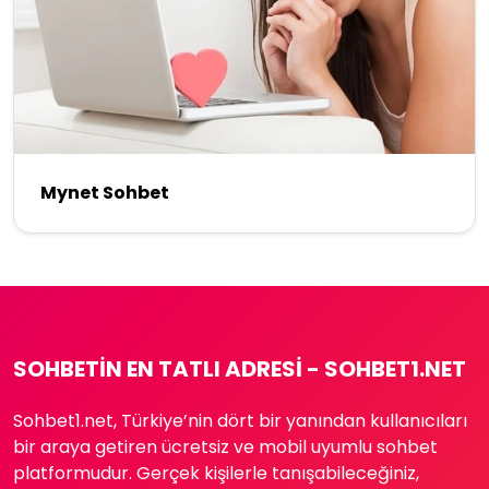
Mynet Sohbet
SOHBETIN EN TATLI ADRESI - SOHBET1.NET
Sohbet1.net, Türkiye’nin dört bir yanından kullanıcıları
bir araya getiren ücretsiz ve mobil uyumlu sohbet
platformudur. Gerçek kişilerle tanışabileceğiniz,