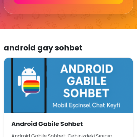
android gay sohbet
Android Gabile Sohbet
Android Gabile Sohbet: Cebinizdeki Sınırsız