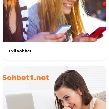
Evli Sohbet