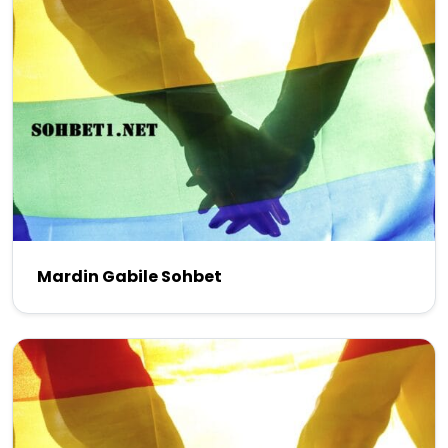
Mardin Gabile Sohbet