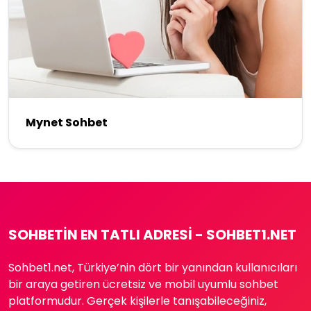
Mynet Sohbet
SOHBETIN EN TATLI ADRESI - SOHBET1.NET
Sohbet1.net, Türkiye’nin dört bir yanından kullanıcıları
bir araya getiren ücretsiz ve mobil uyumlu sohbet
platformudur. Gerçek kişilerle tanışabileceğiniz,