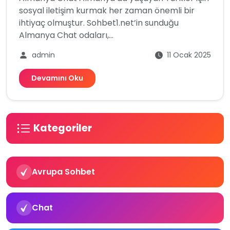
sosyal iletişim kurmak her zaman önemli bir
ihtiyaç olmuştur. Sohbet1.net’in sunduğu
Almanya Chat odaları,...
admin
11 Ocak 2025
Devamını Oku
Kategoriler
Avrupa Sohbet
Chat