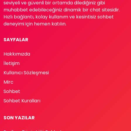
seviyeli ve güvenli bir ortamda dilediğiniz gibi
muhabbet edebileceğiniz dinamik bir chat sitesidir.
Hızlı bağlantı, kolay kullanım ve kesintisiz sohbet
deneyimi için hemen katılın.
SAYFALAR
Hakkımızda
İletişim
Kullanıcı Sözleşmesi
Mirc
Sohbet
Sohbet Kuralları
SON YAZILAR