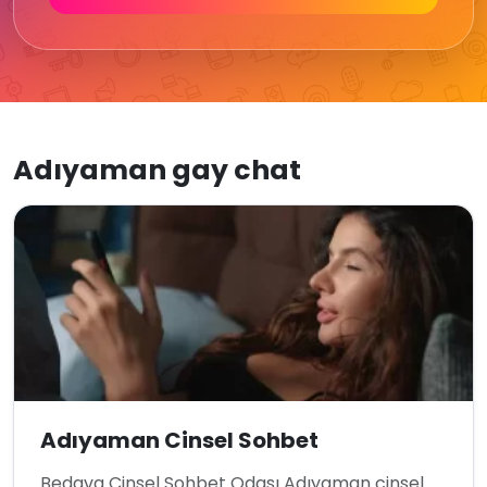
Adıyaman gay chat
Adıyaman Cinsel Sohbet
Bedava Cinsel Sohbet Odası Adıyaman cinsel