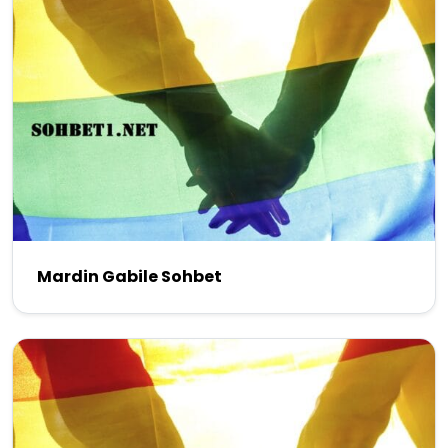
Mardin Gabile Sohbet