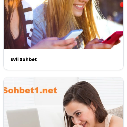
Evli Sohbet