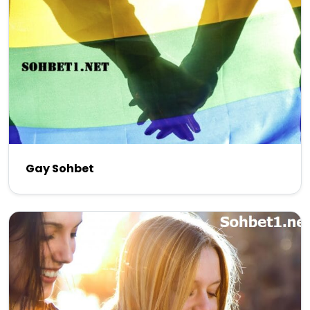
Gay Sohbet