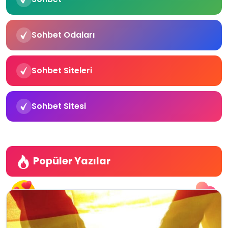
Sohbet Odaları
Sohbet Siteleri
Sohbet Sitesi
Popüler Yazılar