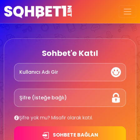
Sohbet'e Katıl
Şifre yok mu? Misafir olarak katıl.
SOHBETE BAĞLAN