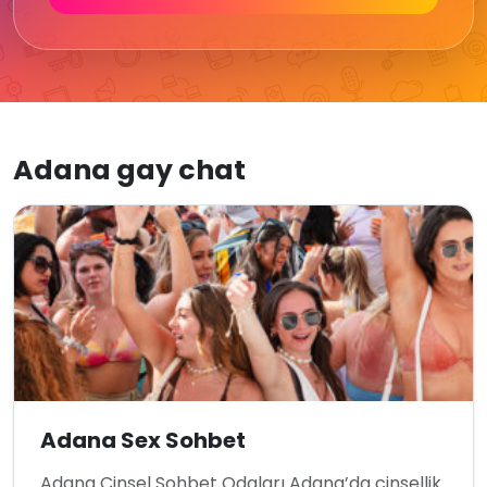
Adana gay chat
Adana Sex Sohbet
Adana Cinsel Sohbet Odaları Adana’da cinsellik