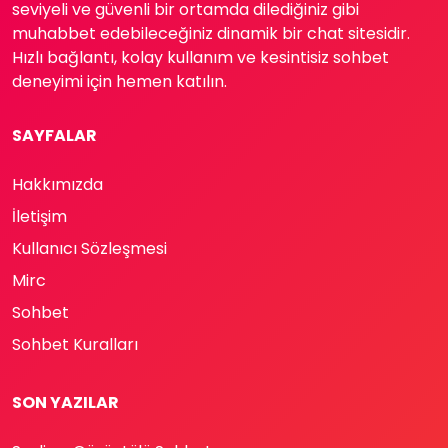
seviyeli ve güvenli bir ortamda dilediğiniz gibi
muhabbet edebileceğiniz dinamik bir chat sitesidir.
Hızlı bağlantı, kolay kullanım ve kesintisiz sohbet
deneyimi için hemen katılın.
SAYFALAR
Hakkımızda
İletişim
Kullanıcı Sözleşmesi
Mirc
Sohbet
Sohbet Kuralları
SON YAZILAR